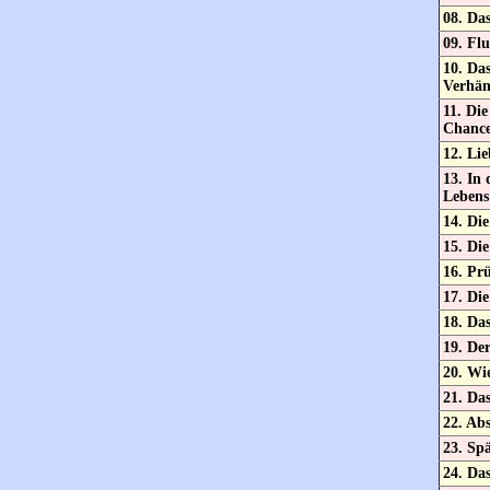
08. Da
09. Fl
10. Das
Verhän
11. Die
Chanc
12. Lie
13. In 
Lebens
14. Die
15. Di
16. Pr
17. Di
18. Da
19. De
20. Wi
21. Da
22. Ab
23. Spä
24. Da