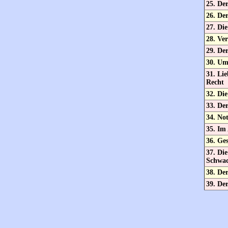
25. De
26. Der
27. Di
28. Ver
29. De
30. Um
31. Lie
Recht
32. Die
33. De
34. Not
35. Im 
36. Ge
37. Die
Schwa
38. Der
39. De