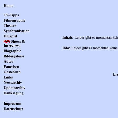
Home
TV-Tipps
Filmographie
Theater
Synchronisation
Hörspiel
Inhalt:
Leider gibt es momentan kei
Shows &
Interviews
Info:
Leider gibt es momentan keine
Biographie
Bildergalerie
Autor
Fanreisen
Gästebuch
Ers
Links
Newsarchiv
Updatearchiv
Danksagung
Impressum
Datenschutz