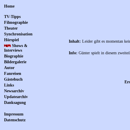
Home
TV-Tipps
Filmographie
Theater
Synchronisation
Hörspiel
Inhalt:
Leider gibt es momentan kei
Shows &
Interviews
Info:
Günter spielt in diesem zweite
Biographie
Bildergalerie
Autor
Fanreisen
Gästebuch
Ers
Links
Newsarchiv
Updatearchiv
Danksagung
Impressum
Datenschutz