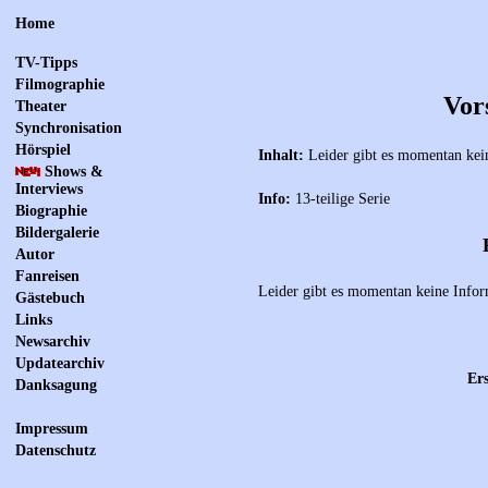
Home
TV-Tipps
Filmographie
Vors
Theater
Synchronisation
Hörspiel
Inhalt:
Leider gibt es momentan kei
Shows &
Interviews
Info:
13-teilige Serie
Biographie
Bildergalerie
Autor
Fanreisen
Leider gibt es momentan keine Infor
Gästebuch
Links
Newsarchiv
Updatearchiv
Ers
Danksagung
Impressum
Datenschutz