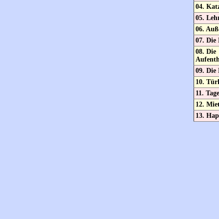
04. Ka
05. Leh
06. Auß
07. Die
08. Die
Aufent
09. Die
10. Tür
11. Tag
12. Mie
13. Ha