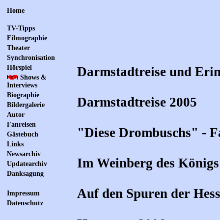
Home
TV-Tipps
Filmographie
Theater
Synchronisation
Hörspiel
Darmstadtreise und Eri
Shows &
Interviews
Biographie
Darmstadtreise 2005
Bildergalerie
Autor
Fanreisen
"Diese Drombuschs" - F
Gästebuch
Links
Newsarchiv
Im Weinberg des Königs
Updatearchiv
Danksagung
Auf den Spuren der Hess
Impressum
Datenschutz