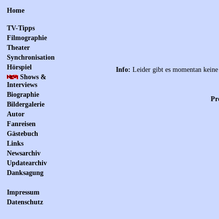
Home
TV-Tipps
Filmographie
Theater
Synchronisation
Hörspiel
Info:
Leider gibt es momentan keine 
Shows &
Interviews
Biographie
Pr
Bildergalerie
Autor
Fanreisen
Gästebuch
Links
Newsarchiv
Updatearchiv
Danksagung
Impressum
Datenschutz