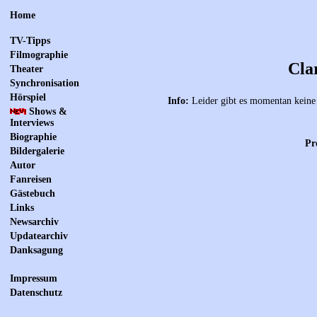
Home
TV-Tipps
Filmographie
Cla
Theater
Synchronisation
Hörspiel
Info:
Leider gibt es momentan keine 
Shows &
Interviews
Biographie
Pr
Bildergalerie
Autor
Fanreisen
Gästebuch
Links
Newsarchiv
Updatearchiv
Danksagung
Impressum
Datenschutz