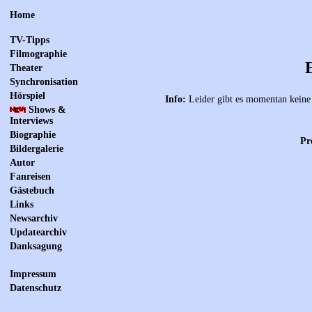
Home
TV-Tipps
Filmographie
Theater
Synchronisation
Hörspiel
Info:
Leider gibt es momentan keine 
Shows &
Interviews
Biographie
Pr
Bildergalerie
Autor
Fanreisen
Gästebuch
Links
Newsarchiv
Updatearchiv
Danksagung
Impressum
Datenschutz