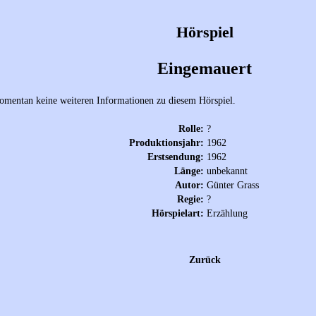
Hörspiel
Eingemauert
omentan keine weiteren Informationen zu diesem Hörspiel.
Rolle:
?
Produktionsjahr:
1962
Erstsendung:
1962
Länge:
unbekannt
Autor:
Günter Grass
Regie:
?
Hörspielart:
Erzählung
Zurück