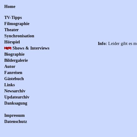
Home
TV-Tipps
Filmographie
Theater
Synchronisation
Hörspiel
Info:
Leider gibt es m
Shows & Interviews
Biographie
Bildergalerie
Autor
Fanreisen
Gästebuch
Links
Newsarchiv
Updatearchiv
Danksagung
Impressum
Datenschutz