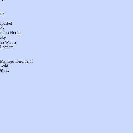
ner
Spürkel
ock
oachim Nottke
raky
les Wirths
 Lochert
. Manfred Heidmann
ewski
 Bülow