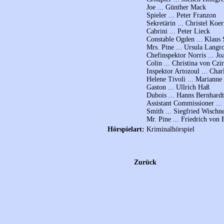
Joe ... Günther Mack
Spieler ... Peter Franzon
Sekretärin ... Christel Koer
Cabrini ... Peter Lieck
Constable Ogden ... Klaus 
Mrs. Pine ... Ursula Langr
Chefinspektor Norris ... J
Colin ... Christina von Czi
Inspektor Artozoul ... Char
Helene Tivoli ... Marianne
Gaston ... Ullrich Haß
Dubois ... Hanns Bernhardt
Assistant Commissioner ..
Smith ... Siegfried Wischn
Mr. Pine ... Friedrich von
Hörspielart:
Kriminalhörspiel
Zurück