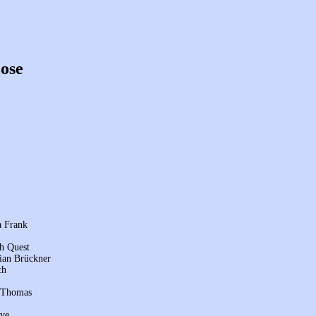
zose
a Frank
ph Quest
tian Brückner
ch
l Thomas
eve