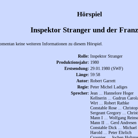
Hörspiel
Inspektor Stranger und der Fran
omentan keine weiteren Informationen zu diesem Hörspiel.
Rolle:
Inspektor Stranger
Produktionsjahr:
1980
Erstsendung:
29.01.1980 (SWF)
Länge:
59:58
Autor:
Robert Garrett
Regie:
Peter Michel Ladiges
Sprecher:
Jean ... Hannelore Hoger
Kellnerin ... Gudrun Carol
Wirt ... Robert Rathke
Constable Rose ... Christo
Sergeant Gregory ... Chris
Mann I ... Wolfgang Reins
Mann II ... Gerd Andresen
Constable Dick ... Michae
Harold ... Peter Ehrlich
Croupier ... Jochen Holtgr