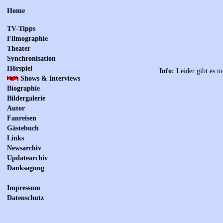
Home
TV-Tipps
Filmographie
Theater
Synchronisation
Hörspiel
Info:
Leider gibt es m
Shows & Interviews
Biographie
Bildergalerie
Autor
Fanreisen
Gästebuch
Links
Newsarchiv
Updatearchiv
Danksagung
Impressum
Datenschutz