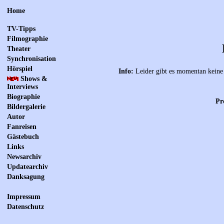
Home
TV-Tipps
Filmographie
Theater
Synchronisation
Hörspiel
Info:
Leider gibt es momentan keine 
Shows &
Interviews
Biographie
Pr
Bildergalerie
Autor
Fanreisen
Gästebuch
Links
Newsarchiv
Updatearchiv
Danksagung
Impressum
Datenschutz