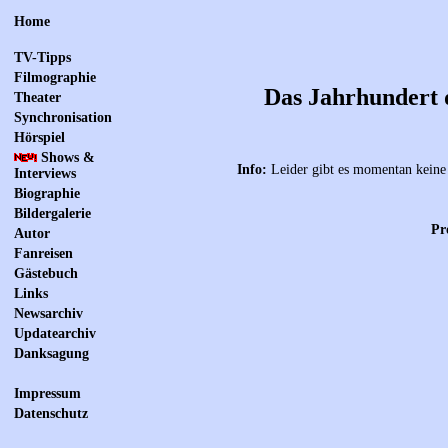
Home
TV-Tipps
Filmographie
Das Jahrhundert d
Theater
Synchronisation
Hörspiel
Shows &
Info:
Leider gibt es momentan keine 
Interviews
Biographie
Bildergalerie
Pr
Autor
Fanreisen
Gästebuch
Links
Newsarchiv
Updatearchiv
Danksagung
Impressum
Datenschutz