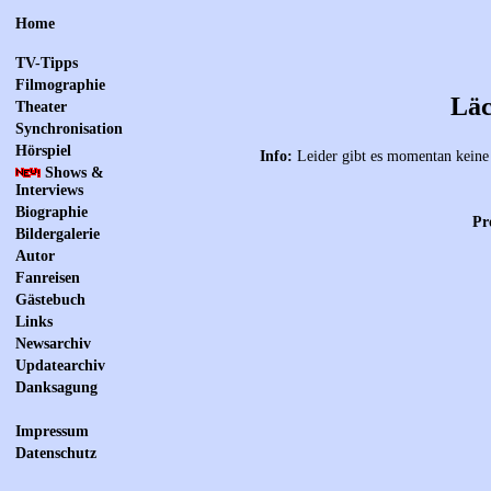
Home
TV-Tipps
Filmographie
Läc
Theater
Synchronisation
Hörspiel
Info:
Leider gibt es momentan keine 
Shows &
Interviews
Biographie
Pr
Bildergalerie
Autor
Fanreisen
Gästebuch
Links
Newsarchiv
Updatearchiv
Danksagung
Impressum
Datenschutz