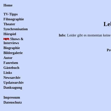
Home
TV-Tipps
Filmographie
Le
Theater
Synchronisation
Hörspiel
Info:
Leider gibt es momentan keine 
Shows &
Interviews
Biographie
Pr
Bildergalerie
Autor
Fanreisen
Gästebuch
Links
Newsarchiv
Updatearchiv
Danksagung
Impressum
Datenschutz