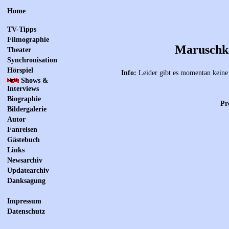
Home
TV-Tipps
Filmographie
Maruschka
Theater
Synchronisation
Hörspiel
Info:
Leider gibt es momentan keine 
Shows &
Interviews
Biographie
Pr
Bildergalerie
Autor
Fanreisen
Gästebuch
Links
Newsarchiv
Updatearchiv
Danksagung
Impressum
Datenschutz