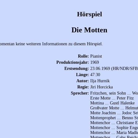
Hörspiel
Die Motten
omentan keine weiteren Informationen zu diesem Hörspiel.
Rolle:
Pianist
Produktionsjahr:
1969
Erstsendung:
23.06.1969 (HR/NDR/SFB
Länge:
47:30
Autor:
Ilja Hurnik
Regie:
Jiri Horcicka
Sprecher:
Fritzchen, sein Sohn ... W
Erste Motte ... Peter Fitz
Mottina ... Gustl Halenke
Großvater Motte ... Helmut
Motte Joachim ... Jodoc Se
Mottenprophet ... Benno S
Mottenchor ... Christiane E
Mottenchor ... Sophie Eng
Mottenchor ... Maria Madl
Mottenchor ... Gaby Reicha