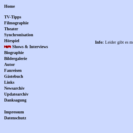
Home
TV-Tipps
Filmographie
Theater
Synchronisation
Hörspiel
Info:
Leider gibt es m
Shows & Interviews
Biographie
Bildergalerie
Autor
Fanreisen
Gästebuch
Links
Newsarchiv
Updatearchiv
Danksagung
Impressum
Datenschutz