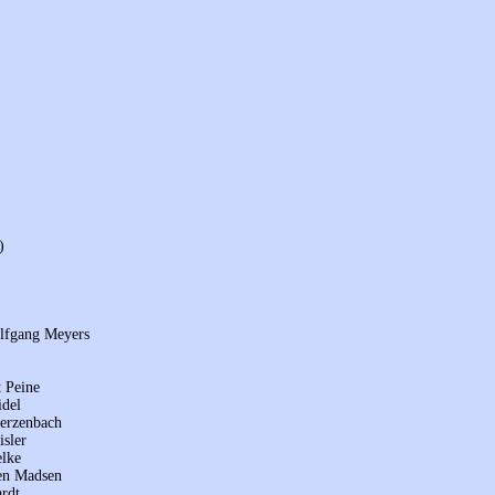
)
olfgang Meyers
 Peine
idel
terzenbach
isler
elke
en Madsen
rdt