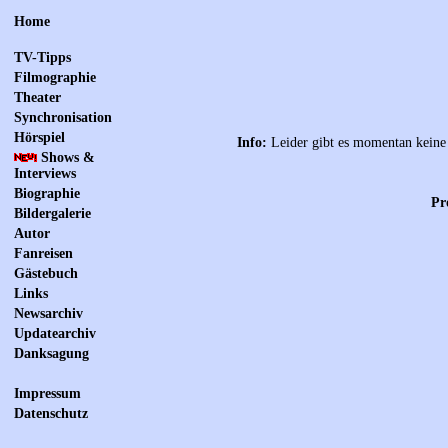
Home
TV-Tipps
Filmographie
Theater
Synchronisation
Hörspiel
Info:
Leider gibt es momentan keine 
Shows &
Interviews
Biographie
Pr
Bildergalerie
Autor
Fanreisen
Gästebuch
Links
Newsarchiv
Updatearchiv
Danksagung
Impressum
Datenschutz