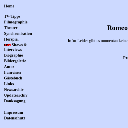
Home
TV-Tipps
Filmographie
Romeo 
Theater
Synchronisation
Hörspiel
Info:
Leider gibt es momentan keine 
Shows &
Interviews
Biographie
Pr
Bildergalerie
Autor
Fanreisen
Gästebuch
Links
Newsarchiv
Updatearchiv
Danksagung
Impressum
Datenschutz