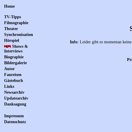
Home
TV-Tipps
Filmographie
Theater
Synchronisation
Hörspiel
Info:
Leider gibt es momentan keine 
Shows &
Interviews
Biographie
Pr
Bildergalerie
Autor
Fanreisen
Gästebuch
Links
Newsarchiv
Updatearchiv
Danksagung
Impressum
Datenschutz