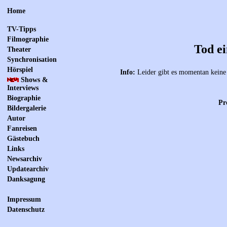
Home
TV-Tipps
Filmographie
Tod e
Theater
Synchronisation
Hörspiel
Info:
Leider gibt es momentan keine 
Shows &
Interviews
Biographie
Pr
Bildergalerie
Autor
Fanreisen
Gästebuch
Links
Newsarchiv
Updatearchiv
Danksagung
Impressum
Datenschutz