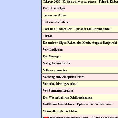
Telerop 2009 - Es ist noch was zu retten - Folge 1. Eisbe
Der Thronfolger
Timon von Athen
Tod eines Schülers
Treu und Redlichkeit - Episode: Ein Ehrenhandel
Tristan
Die unfreiwilligen Reisen des Moritz August Benjowski
Verkündigung
Der Versager
Viel getu' um nichts
Villa zu vermieten
Vorhang auf, wir spielen Mord
Vorsicht, frisch gewachst!
Vor Sonnenuntergang
Der Wasserball von Schildershausen
Weißblaue Geschichten - Episode: Der Schlaumeier
Wenn alle anderen fehlen
Wie erziehe ich meinen Vater - 12. Die Sache mit d