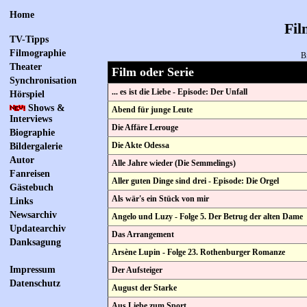
Home
Fil
TV-Tipps
Filmographie
B
Theater
Film oder Serie
Synchronisation
... es ist die Liebe - Episode: Der Unfall
Hörspiel
Shows &
Abend für junge Leute
Interviews
Die Affäre Lerouge
Biographie
Die Akte Odessa
Bildergalerie
Autor
Alle Jahre wieder (Die Semmelings)
Fanreisen
Aller guten Dinge sind drei - Episode: Die Orgel
Gästebuch
Als wär's ein Stück von mir
Links
Newsarchiv
Angelo und Luzy - Folge 5. Der Betrug der alten Dame
Updatearchiv
Das Arrangement
Danksagung
Arsène Lupin - Folge 23. Rothenburger Romanze
Impressum
Der Aufsteiger
Datenschutz
August der Starke
Aus Liebe zum Sport