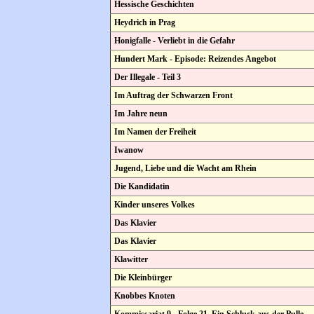
Hessische Geschichten
Heydrich in Prag
Honigfalle - Verliebt in die Gefahr
Hundert Mark - Episode: Reizendes Angebot
Der Illegale - Teil 3
Im Auftrag der Schwarzen Front
Im Jahre neun
Im Namen der Freiheit
Iwanow
Jugend, Liebe und die Wacht am Rhein
Die Kandidatin
Kinder unseres Volkes
Das Klavier
Das Klavier
Klawitter
Die Kleinbürger
Knobbes Knoten
Kommissariat 9 - Folge 21. Ein Schluck aus der Pulle