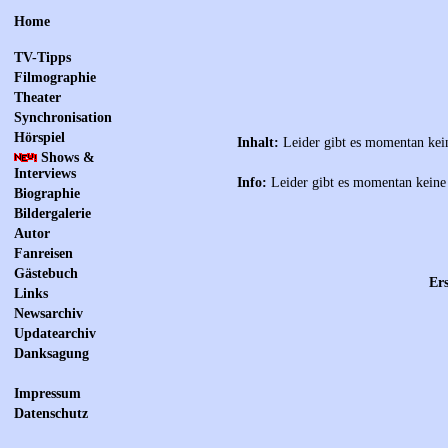
Home
TV-Tipps
Filmographie
Theater
Synchronisation
Hörspiel
Inhalt:
Leider gibt es momentan kei
Shows &
Interviews
Info:
Leider gibt es momentan keine
Biographie
Bildergalerie
Autor
Fanreisen
Gästebuch
Ers
Links
Newsarchiv
Updatearchiv
Danksagung
Impressum
Datenschutz