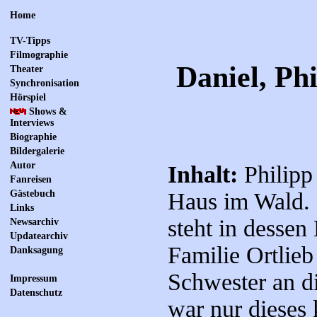
Home
TV-Tipps
Filmographie
Daniel, Ph
Theater
Synchronisation
Hörspiel
Shows &
Interviews
Biographie
Bildergalerie
Autor
Inhalt:
Philipp 
Fanreisen
Gästebuch
Haus im Wald. 
Links
steht in dessen
Newsarchiv
Updatearchiv
Familie Ortlieb 
Danksagung
Schwester an di
Impressum
Datenschutz
war nur dieses 