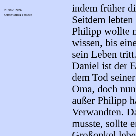
indem früher d
© 2002- 2026
Günter Strack Fanseite
Seitdem lebten 
Philipp wollte 
wissen, bis ein
sein Leben tritt
Daniel ist der 
dem Tod seiner 
Oma, doch nun 
außer Philipp h
Verwandten. Da
musste, sollte 
Großonkel leben