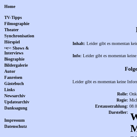
Home
TV-Tipps
Filmographie
Theater
Synchronisation
Hörspiel
Inhalt:
Leider gibt es momentan kei
Shows &
Interviews
Info:
Leider gibt es momentan keine
Biographie
Bildergalerie
Folge
Autor
Fanreisen
Leider gibt es momentan keine Infor
Gästebuch
Links
Rolle:
Onke
Newsarchiv
Regie:
Mich
Updatearchiv
Erstausstrahlung:
08.
Danksagung
Darsteller:
W
Impressum
M
Datenschutz