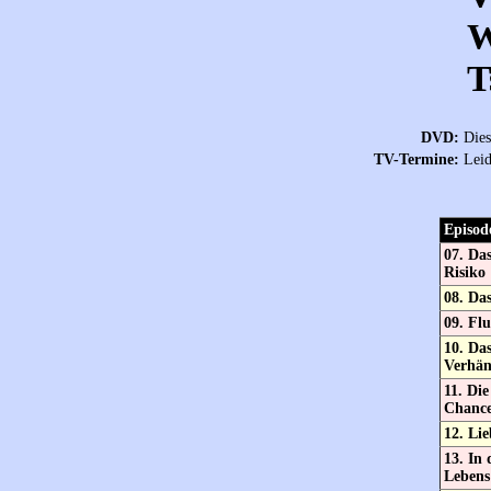
W
T
DVD:
Dies
TV-Termine:
Leid
Episod
07. Das
Risiko
08. Da
09. Fl
10. Das
Verhän
11. Die
Chanc
12. Lie
13. In 
Lebens