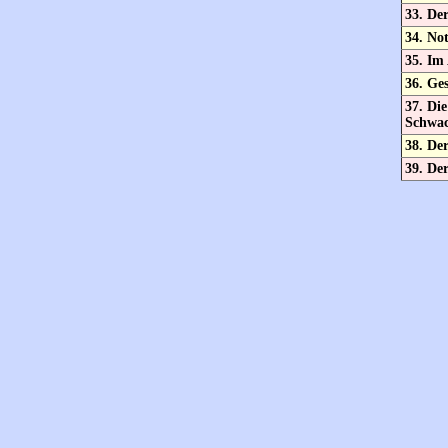
33. De
34. Not
35. Im 
36. Ge
37. Die
Schwa
38. Der
39. De