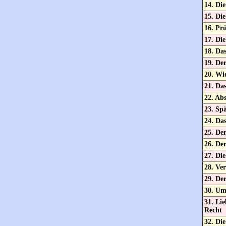
14. Die
15. Di
16. Pr
17. Di
18. Da
19. De
20. Wi
21. Da
22. Ab
23. Spä
24. Da
25. De
26. Der
27. Di
28. Ver
29. De
30. Um
31. Lie
Recht
32. Die