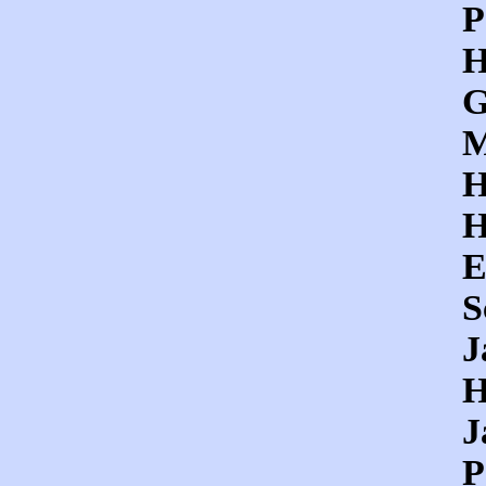
P
H
G
M
H
H
E
S
J
H
J
P