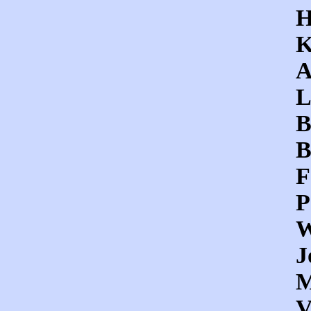
H
K
A
L
B
B
F
P
W
J
M
V