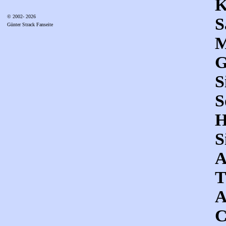
K
© 2002- 2026
S
Günter Strack Fanseite
M
G
S
S
H
S
A
T
A
C