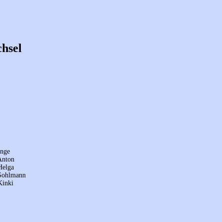
chsel
Inge
 Anton
 Helga
 Sohlmann
Kinki