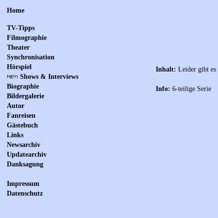
Home
TV-Tipps
Filmographie
Theater
Synchronisation
Hörspiel
Inhalt:
Leider gibt es
Shows & Interviews
Biographie
Info:
6-teilige Serie
Bildergalerie
Autor
Fanreisen
Gästebuch
Links
Newsarchiv
Updatearchiv
Danksagung
Impressum
Datenschutz