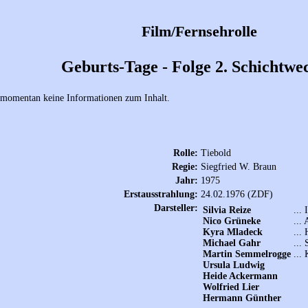
Film/Fernsehrolle
Geburts-Tage - Folge 2. Schichtwe
 momentan keine Informationen zum Inhalt.
Rolle:
Tiebold
Regie:
Siegfried W. Braun
Jahr:
1975
Erstausstrahlung:
24.02.1976 (ZDF)
Darsteller:
Silvia Reize
... 
Nico Grüneke
...
Kyra Mladeck
...
Michael Gahr
...
Martin Semmelrogge
... 
Ursula Ludwig
Heide Ackermann
Wolfried Lier
Hermann Günther