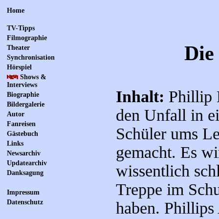
Home
TV-Tipps
Filmographie
Die
Theater
Synchronisation
Hörspiel
Shows &
Interviews
Inhalt:
Phillip 
Biographie
Bildergalerie
den Unfall in e
Autor
Fanreisen
Schüler ums Le
Gästebuch
Links
gemacht. Es wi
Newsarchiv
Updatearchiv
wissentlich sch
Danksagung
Treppe im Sch
Impressum
Datenschutz
haben. Phillip