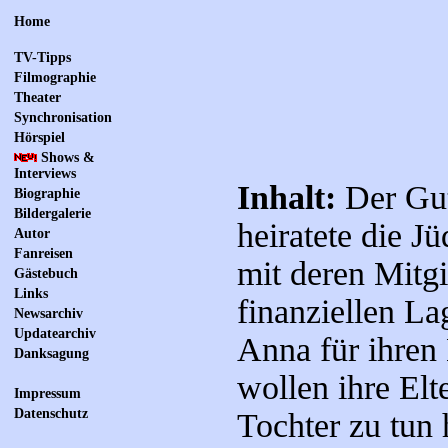
Home
TV-Tipps
Filmographie
Theater
Synchronisation
Hörspiel
Shows &
Interviews
Inhalt:
Der Gut
Biographie
Bildergalerie
heiratete die J
Autor
Fanreisen
mit deren Mitgi
Gästebuch
Links
finanziellen La
Newsarchiv
Updatearchiv
Anna für ihren 
Danksagung
wollen ihre Elt
Impressum
Datenschutz
Tochter zu tun