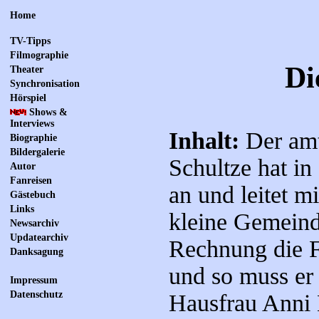
Home
TV-Tipps
Filmographie
Di
Theater
Synchronisation
Hörspiel
Shows &
Interviews
Inhalt:
Der amt
Biographie
Bildergalerie
Schultze hat i
Autor
Fanreisen
an und leitet m
Gästebuch
Links
kleine Gemeinde
Newsarchiv
Updatearchiv
Rechnung die F
Danksagung
und so muss er
Impressum
Datenschutz
Hausfrau Anni 