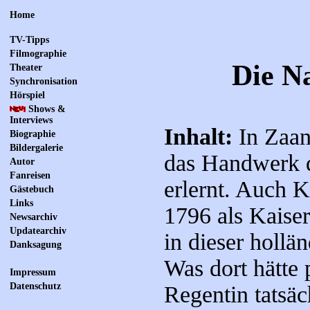
Home
TV-Tipps
Filmographie
Die N
Theater
Synchronisation
Hörspiel
Shows &
Interviews
Inhalt:
In Zaan
Biographie
Bildergalerie
das Handwerk 
Autor
Fanreisen
erlernt. Auch K
Gästebuch
Links
1796 als Kaiser
Newsarchiv
Updatearchiv
in dieser hollä
Danksagung
Was dort hätte
Impressum
Datenschutz
Regentin tatsäc