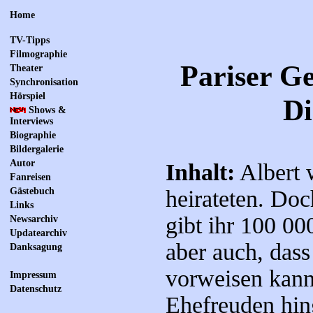
Home
TV-Tipps
Filmographie
Pariser Ge
Theater
Synchronisation
Hörspiel
Di
Shows &
Interviews
Biographie
Bildergalerie
Autor
Inhalt:
Albert w
Fanreisen
Gästebuch
heirateten. Doc
Links
gibt ihr 100 00
Newsarchiv
Updatearchiv
aber auch, dass
Danksagung
vorweisen kann,
Impressum
Datenschutz
Ehefreuden hin