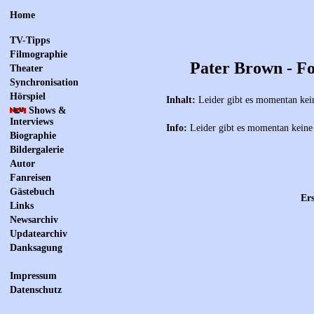
Home
TV-Tipps
Filmographie
Pater Brown - Fo
Theater
Synchronisation
Hörspiel
Inhalt:
Leider gibt es momentan kei
Shows &
Interviews
Info:
Leider gibt es momentan keine
Biographie
Bildergalerie
Autor
Fanreisen
Gästebuch
Ers
Links
Newsarchiv
Updatearchiv
Danksagung
Impressum
Datenschutz