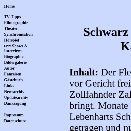
Home
TV-Tipps
Filmographie
Schwarz 
Theater
Synchronisation
Hörspiel
K
Shows &
Interviews
Biographie
Bildergalerie
Autor
Inhalt:
Der Fle
Fanreisen
Gästebuch
vor Gericht fre
Links
Zollfahnder Za
Newsarchiv
Updatearchiv
bringt. Monate 
Danksagung
Lebenharts Sc
Impressum
Datenschutz
getragen und n