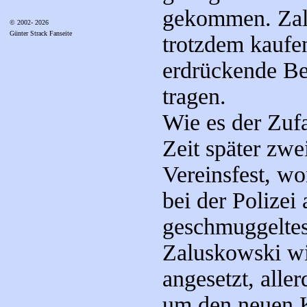
gekommen. Zalu
© 2002- 2026
Günter Strack Fanseite
trotzdem kaufe
erdrückende B
tragen.
Wie es der Zufal
Zeit später zw
Vereinsfest, wo
bei der Polizei
geschmuggeltes 
Zaluskowski wir
angesetzt, alle
um den neuen 