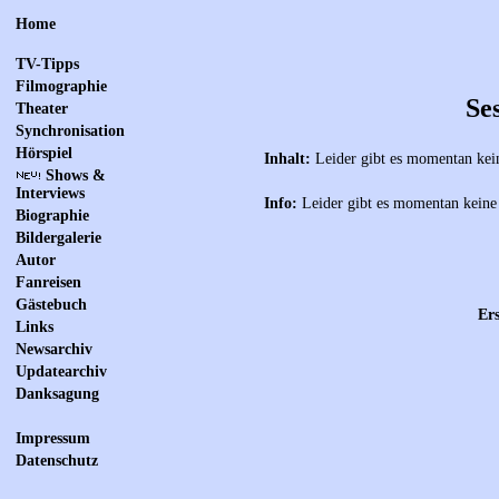
Home
TV-Tipps
Filmographie
Se
Theater
Synchronisation
Hörspiel
Inhalt:
Leider gibt es momentan kei
Shows &
Interviews
Info:
Leider gibt es momentan keine
Biographie
Bildergalerie
Autor
Fanreisen
Gästebuch
Ers
Links
Newsarchiv
Updatearchiv
Danksagung
Impressum
Datenschutz