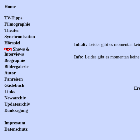
Home
TV-Tipps
Filmographie
Theater
Synchronisation
Hörspiel
Inhalt:
Leider gibt es momentan kei
Shows &
Interviews
Info:
Leider gibt es momentan keine
Biographie
Bildergalerie
Autor
Fanreisen
Gästebuch
Ers
Links
Newsarchiv
Updatearchiv
Danksagung
Impressum
Datenschutz