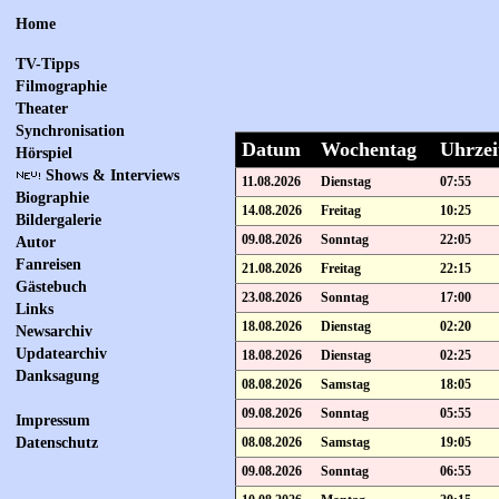
Home
TV-Tipps
Filmographie
Theater
Synchronisation
Datum
Wochentag
Uhrzei
Hörspiel
Shows & Interviews
11.08.2026
Dienstag
07:55
Biographie
14.08.2026
Freitag
10:25
Bildergalerie
09.08.2026
Sonntag
22:05
Autor
Fanreisen
21.08.2026
Freitag
22:15
Gästebuch
23.08.2026
Sonntag
17:00
Links
18.08.2026
Dienstag
02:20
Newsarchiv
Updatearchiv
18.08.2026
Dienstag
02:25
Danksagung
08.08.2026
Samstag
18:05
09.08.2026
Sonntag
05:55
Impressum
08.08.2026
Samstag
19:05
Datenschutz
09.08.2026
Sonntag
06:55