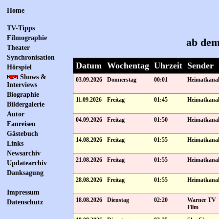
Home
TV-Tipps
Filmographie
ab dem
Theater
Synchronisation
Datum
Wochentag
Uhrzeit
Sender
Hörspiel
Shows &
03.09.2026
Donnerstag
00:01
Heimatkana
Interviews
Biographie
11.09.2026
Freitag
01:45
Heimatkana
Bildergalerie
Autor
04.09.2026
Freitag
01:50
Heimatkana
Fanreisen
Gästebuch
14.08.2026
Freitag
01:55
Heimatkana
Links
Newsarchiv
21.08.2026
Freitag
01:55
Heimatkana
Updatearchiv
Danksagung
28.08.2026
Freitag
01:55
Heimatkana
Impressum
18.08.2026
Dienstag
02:20
Warner TV
Datenschutz
Film