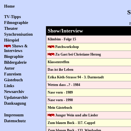
Home
S
TV-Tipps
Filmographie
B
Theater
Show/Interview
Synchronisation
Klimbim - Folge 15
Hörspiel
Shows &
Patchworkshop
Interviews
Zu Gast bei Christiane Herzog
Biographie
Klassentreffen
Bildergalerie
Autor
Das ist ihr Leben
Fanreisen
Erika Köth-Strasse 94 - 3. Darmstadt
Gästebuch
Wetten dass ..? - 1984
Links
Newsarchiv
Nase vorn - 1989
Updatearchiv
Nase vorn - 1990
Danksagung
Mein Gästebuch
Impressum
Junger Wein und alte Lieder
Datenschutz
Zum blauen Bock - 117. Cappel
Zum blauen Bock - 133. Wiesbaden