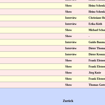
Show
Heinz Schenk
Show
Heinz Schenk
Interview
Christiane H
Interview
Erika Köth
Show
Michael Scha
Show
-
Interview
Guido Baum
Interview
Dieter Thoma
Interview
Dieter Kronz
Show
Frank Elstne
Show
Frank Elstne
Show
Jörg Knör
Show
Frank Elstne
Show
Thomas Gott
Zurück