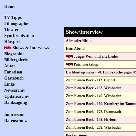
Home
TV-Tipps
Filmographie
Theater
Show/Interview
Synchronisation
Alles oder Nichts
Hörspiel
Shows & Interviews
Heut Abend
Biographie
Junger Wein und alte Lieder
Bildergalerie
Patchworkshop
Autor
Fanreisen
Die Montagsmaler - 70. Hobbyköche gegen 
Gästebuch
Zum blauen Bock - 117. Cappel
Links
Zum blauen Bock - 133. Wiesbaden
Newsarchiv
Zum blauen Bock - 149. Wiesbaden
Updatearchiv
Danksagung
Zum blauen Bock - 169. Kronberg im Taunu
Zum blauen Bock - 172. Darmstadt
Impressum
Zum blauen Bock - 192. Herborn
Datenschutz
Zum blauen Bock - 203. Wiesbaden
Bocksprünge