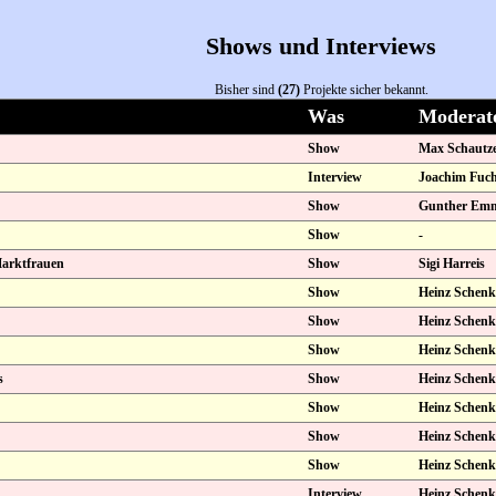
Shows und Interviews
Bisher sind
(27)
Projekte sicher bekannt.
Was
Moderat
Show
Max Schautz
Interview
Joachim Fuch
Show
Gunther Emm
Show
-
Marktfrauen
Show
Sigi Harreis
Show
Heinz Schenk
Show
Heinz Schenk
Show
Heinz Schenk
s
Show
Heinz Schenk
Show
Heinz Schenk
Show
Heinz Schenk
Show
Heinz Schenk
Interview
Heinz Schenk