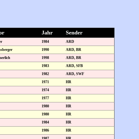
or
Jahr
Sender
er
1984
ARD
sberger
1990
ARD, BR
erlich
1998
ARD, BR
1983
ARD, SFB
1982
ARD, SWF
1971
HR
1974
HR
1977
HR
1980
HR
1980
HR
1984
HR
1986
HR
1987
HR