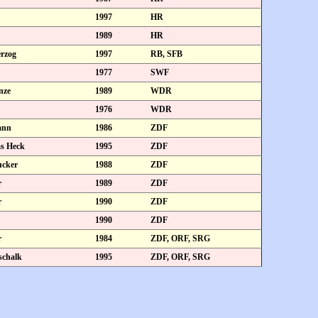
1997
HR
1989
HR
erzog
1997
RB, SFB
1977
SWF
nze
1989
WDR
1976
WDR
ann
1986
ZDF
s Heck
1995
ZDF
ucker
1988
ZDF
r
1989
ZDF
r
1990
ZDF
1990
ZDF
r
1984
ZDF, ORF, SRG
schalk
1995
ZDF, ORF, SRG