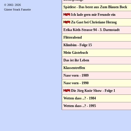
© 2002- 2026
Spätlese - Das beste aus Zum Blauen Bock
Günter Strack Fanseite
Ich lade gern mir Freunde ein
Zu Gast bei Christiane Herzog
Erika Köth-Strasse 94 - 3. Darmstadt
Flitterabend
Klimbim - Folge 15
Mein Gästebuch
Das ist ihr Leben
Klassentreffen
Nase vorn - 1989
Nase vorn - 1990
Die Jörg Knör Show - Folge 1
Wetten dass ..? - 1984
Wetten dass ..? - 1995