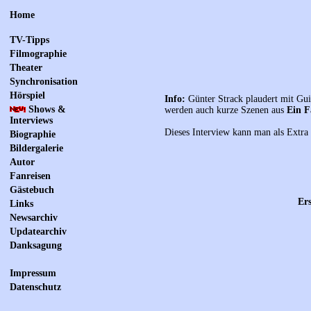
Home
TV-Tipps
Filmographie
Theater
Synchronisation
Hörspiel
Info:
Günter Strack plaudert mit Gu
Shows &
werden auch kurze Szenen aus
Ein F
Interviews
Dieses Interview kann man als Extr
Biographie
Bildergalerie
Autor
Fanreisen
Gästebuch
Ers
Links
Newsarchiv
Updatearchiv
Danksagung
Impressum
Datenschutz