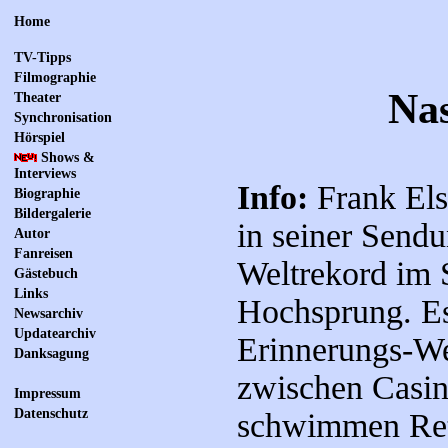
Home
TV-Tipps
Filmographie
Nas
Theater
Synchronisation
Hörspiel
Shows &
Interviews
Info:
Frank Els
Biographie
Bildergalerie
in seiner Sendu
Autor
Fanreisen
Weltrekord im 
Gästebuch
Links
Hochsprung. Es
Newsarchiv
Updatearchiv
Erinnerungs-Wet
Danksagung
zwischen Casi
Impressum
Datenschutz
schwimmen Ret