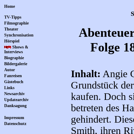
Home
S
TV-Tipps
Filmographie
Abenteuer
Theater
Synchronisation
Hörspiel
Folge 18
Shows &
Interviews
Biographie
Bildergalerie
Autor
Inhalt:
Angie C
Fanreisen
Gästebuch
Grundstück de
Links
kaufen. Doch si
Newsarchiv
Updatearchiv
betreten des H
Danksagung
gehindert. Die
Impressum
Datenschutz
Smith, ihren Ri