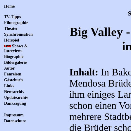
Home
S
TV-Tipps
Filmographie
Big Valley 
Theater
Synchronisation
Hörspiel
i
Shows &
Interviews
Biographie
Bildergalerie
Autor
Inhalt:
In Baker
Fanreisen
Gästebuch
Mendosa Brüder
Links
ihm einiges La
Newsarchiv
Updatearchiv
schon einen Vo
Danksagung
mehrere Stadtb
Impressum
Datenschutz
die Brüder scho