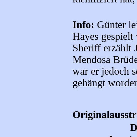
Info:
Günter le
Hayes gespielt
Sheriff erzählt
Mendosa Brüder 
war er jedoch s
gehängt worde
Originalausst
D