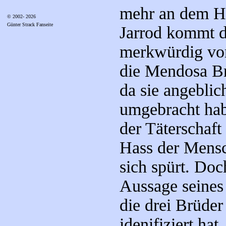
mehr an dem Han
© 2002- 2026
Günter Strack Fanseite
Jarrod kommt d
merkwürdig vor.
die Mendosa Br
da sie angeblic
umgebracht habe
der Täterschaft
Hass der Mensc
sich spürt. Doc
Aussage seines
die drei Brüder
idenifiziert hat