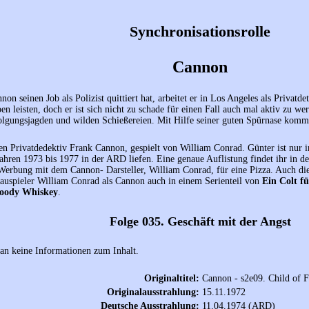
Synchronisationsrolle
Cannon
on seinen Job als Polizist quittiert hat, arbeitet er in Los Angeles als Privatde
ben leisten, doch er ist sich nicht zu schade für einen Fall auch mal aktiv zu w
lgungsjagden und wilden Schießereien. Mit Hilfe seiner guten Spürnase kommt
en Privatdedektiv Frank Cannon, gespielt von William Conrad. Günter ist nur in
ahren 1973 bis 1977 in der ARD liefen. Eine genaue Auflistung findet ihr in de
Werbung mit dem Cannon- Darsteller, William Conrad, für eine Pizza. Auch di
auspieler William Conrad als Cannon auch in einem Serienteil von
Ein Colt fü
oody Whiskey
.
Folge 035. Geschäft mit der Angst
an keine Informationen zum Inhalt.
Originaltitel:
Cannon - s2e09. Child of F
Originalausstrahlung:
15.11.1972
Deutsche Ausstrahlung:
11.04.1974 (ARD)