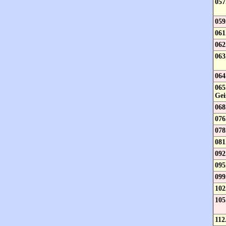
057
059
061
062
063
064
065
Gei
068
076
078
081
092
095
099
102
105
112