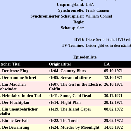
Ursprungsland:
USA
Synchronrolle:
Frank Cannon
Synchronisierter Schauspieler:
William Conrad
Regie:
Schauspieler:
DVD:
Diese Serie ist als DVD erh
TV-Termine:
Leider gibt es in den näch
Episodenliste
tscher Titel
Originaltitel
EA
. Der letzte Flug
s1e04. Country Blues
05.10.1971
. Der stumme Schrei
s1e05. Scream of silence
12.10.1971
. Ein Mädchen
s1e07. The Girl in the Electric
26.10.1971
schwindet
Coffin
. Heimfahrt in den Tod
s1e11. Stone, Cold Dead
30.11.1971
. Der Fluchtplan
s1e14. Flight Plan
28.12.1971
. Ein unentbehrlicher
s1e19. The Island Caper
08.02.1972
zialist
. Ein heißer Fall
s1e22. The Torch
29.02.1972
. Die Bewährung
s1e24. Murder by Moonlight
14.03.1972