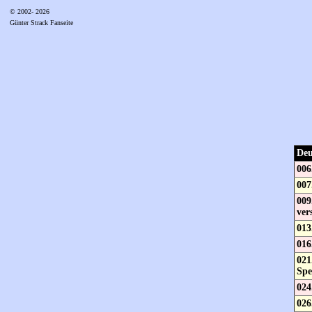
© 2002- 2026
Günter Strack Fanseite
Deu
006
007
009
ver
013
016
021
Spe
024
026