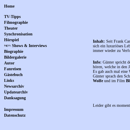
Home
TV-Tipps
Filmographie
Theater
Synchronisation
Hörspiel
Inhalt:
Seit Frank Cann
Shows & Interviews
sich ein luxuriöses Le
immer wieder zu Verfo
Biographie
Bildergalerie
Info:
Günter spricht d
Autor
hören, welche in den J
Fanreisen
Es gab auch mal eine 
Gästebuch
Günter sprach den Sch
Links
Wolfe
und im Film
Bl
Newsarchiv
Updatearchiv
Danksagung
Leider gibt es moment
Impressum
Datenschutz