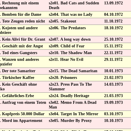
. Rechnung mit einem
s2e01. Bad Cats and Sudden
13.09.1972
bekannten
Death
. Bomben für die Dame
s2e04. That was no Lady
04.10.1972
. Tote Zeugen reden nicht
s2e05. Stakeout
11.10.1972
. Kojoten und andere
s2e06. The Predators
18.10.1972
btiere
. Kein Alivi für Dr. Grant
s2e07. A long way down
25.10.1972
. Geschäft mit der Angst
s2e09. Child of Fear
15.11.1972
. Tod eines Gangsters
s2e10. The Shadow Man
22.11.1972
. Wanzen und anderes
s2e11. Hear No Evil
29.11.1972
eziefer
. Der tote Samariter
s2e15. The Dead Samaritan
10.01.1973
. Türkischer Kaffee
s2e20. Prisoners
21.02.1973
. Kein Geschäft ohne
s2e23. Press Pass To The
14.03.1973
iko
Slammer
. Gefährliches Erbe
s2e24. Deadly Heritage
21.03.1973
. Autfrag von einem Toten
s3e02. Memo From A Dead
19.09.1973
Man
. Kopfpreis 50.000 Dollar
s3e04. Target In The Mirror
03.10.1973
. Mord im Appartement
s3e05. Murder By Proxy
10.10.1973