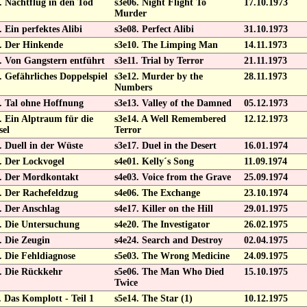
. Nachtflug in den Tod
s3e06. Night Flight To
17.10.1973
Murder
. Ein perfektes Alibi
s3e08. Perfect Alibi
31.10.1973
. Der Hinkende
s3e10. The Limping Man
14.11.1973
. Von Gangstern entführt
s3e11. Trial by Terror
21.11.1973
. Gefährliches Doppelspiel
s3e12. Murder by the
28.11.1973
Numbers
. Tal ohne Hoffnung
s3e13. Valley of the Damned
05.12.1973
. Ein Alptraum für die
s3e14. A Well Remembered
12.12.1973
sel
Terror
. Duell in der Wüste
s3e17. Duel in the Desert
16.01.1974
. Der Lockvogel
s4e01. Kelly´s Song
11.09.1974
. Der Mordkontakt
s4e03. Voice from the Grave
25.09.1974
. Der Rachefeldzug
s4e06. The Exchange
23.10.1974
. Der Anschlag
s4e17. Killer on the Hill
29.01.1975
. Die Untersuchung
s4e20. The Investigator
26.02.1975
. Die Zeugin
s4e24. Search and Destroy
02.04.1975
. Die Fehldiagnose
s5e03. The Wrong Medicine
24.09.1975
. Die Rückkehr
s5e06. The Man Who Died
15.10.1975
Twice
. Das Komplott - Teil 1
s5e14. The Star (1)
10.12.1975