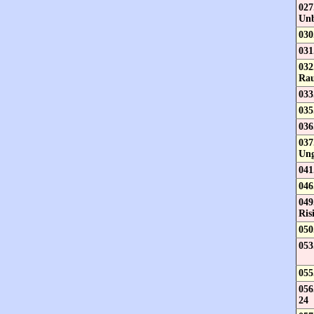
027
Un
030
031
032
Rau
033
035
036
037
Ung
041
046
049
Ris
050
053
055
056
24