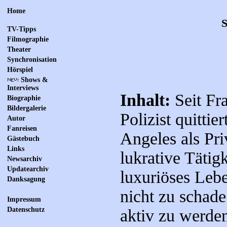
Home
S
TV-Tipps
Filmographie
Theater
Synchronisation
Hörspiel
Shows &
Interviews
Inhalt:
Seit Fr
Biographie
Bildergalerie
Polizist quittier
Autor
Fanreisen
Angeles als Pri
Gästebuch
Links
lukrative Tätigk
Newsarchiv
Updatearchiv
luxuriöses Leben
Danksagung
nicht zu schade
Impressum
Datenschutz
aktiv zu werden