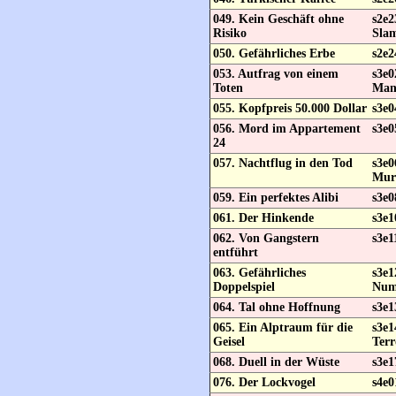
049. Kein Geschäft ohne
s2e2
Risiko
Sla
050. Gefährliches Erbe
s2e2
053. Autfrag von einem
s3e
Toten
Ma
055. Kopfpreis 50.000 Dollar
s3e0
056. Mord im Appartement
s3e0
24
057. Nachtflug in den Tod
s3e0
Mur
059. Ein perfektes Alibi
s3e0
061. Der Hinkende
s3e1
062. Von Gangstern
s3e1
entführt
063. Gefährliches
s3e1
Doppelspiel
Num
064. Tal ohne Hoffnung
s3e1
065. Ein Alptraum für die
s3e1
Geisel
Terr
068. Duell in der Wüste
s3e1
076. Der Lockvogel
s4e0