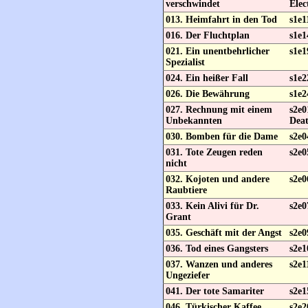
verschwindet
Elec
013. Heimfahrt in den Tod
s1e1
016. Der Fluchtplan
s1e1
021. Ein unentbehrlicher
s1e1
Spezialist
024. Ein heißer Fall
s1e2
026. Die Bewährung
s1e2
027. Rechnung mit einem
s2e0
Unbekannten
Dea
030. Bomben für die Dame
s2e0
031. Tote Zeugen reden
s2e0
nicht
032. Kojoten und andere
s2e0
Raubtiere
033. Kein Alivi für Dr.
s2e0
Grant
035. Geschäft mit der Angst
s2e0
036. Tod eines Gangsters
s2e
037. Wanzen und anderes
s2e1
Ungeziefer
041. Der tote Samariter
s2e1
046. Türkischer Kaffee
s2e2