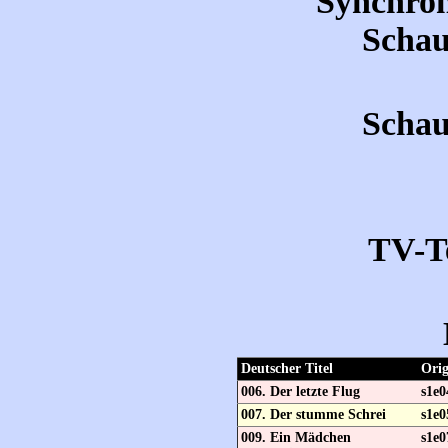
Synchron
Schau
Schau
TV-T
Deutscher Titel
Orig
006. Der letzte Flug
s1e0
007. Der stumme Schrei
s1e0
009. Ein Mädchen
s1e0