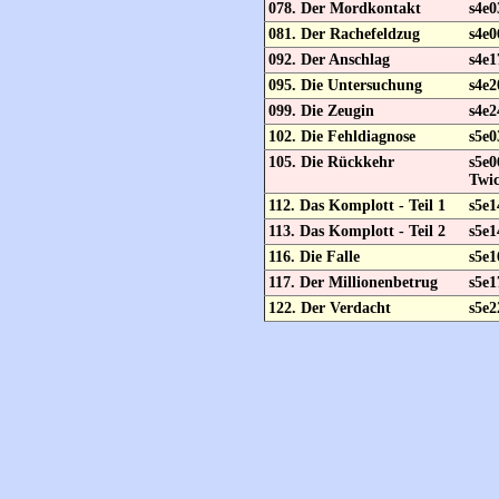
078. Der Mordkontakt
s4e0
081. Der Rachefeldzug
s4e0
092. Der Anschlag
s4e1
095. Die Untersuchung
s4e2
099. Die Zeugin
s4e2
102. Die Fehldiagnose
s5e0
105. Die Rückkehr
s5e
Twic
112. Das Komplott - Teil 1
s5e1
113. Das Komplott - Teil 2
s5e1
116. Die Falle
s5e1
117. Der Millionenbetrug
s5e1
122. Der Verdacht
s5e2