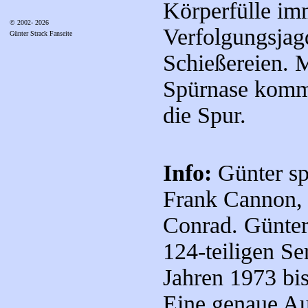
Körperfülle im
© 2002- 2026
Verfolgungsjag
Günter Strack Fanseite
Schießereien. M
Spürnase kommt
die Spur.
Info:
Günter sp
Frank Cannon, 
Conrad. Günter 
124-teiligen Se
Jahren 1973 bi
Eine genaue Auf