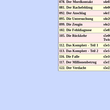
078. Der Mordkontakt
s4e0
081. Der Rachefeldzug
s4e0
092. Der Anschlag
s4e1
095. Die Untersuchung
s4e2
099. Die Zeugin
s4e2
102. Die Fehldiagnose
s5e0
105. Die Rückkehr
s5e
Twic
112. Das Komplott - Teil 1
s5e1
113. Das Komplott - Teil 2
s5e1
116. Die Falle
s5e1
117. Der Millionenbetrug
s5e1
122. Der Verdacht
s5e2