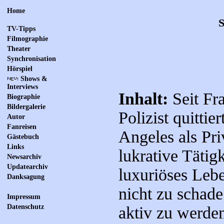
Home
S
TV-Tipps
Filmographie
Theater
Synchronisation
Hörspiel
Shows &
Interviews
Inhalt:
Seit Fr
Biographie
Bildergalerie
Polizist quittier
Autor
Fanreisen
Angeles als Pri
Gästebuch
Links
lukrative Tätigk
Newsarchiv
Updatearchiv
luxuriöses Leben
Danksagung
nicht zu schade
Impressum
Datenschutz
aktiv zu werden