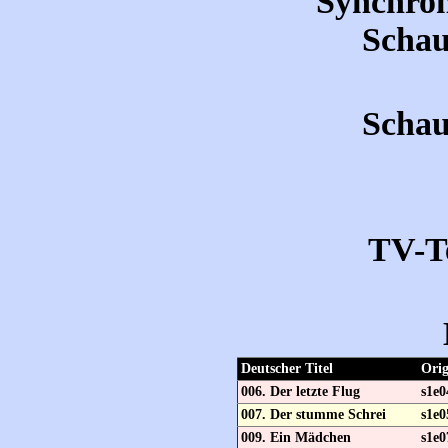
Synchron
Schau
Schau
TV-T
Deutscher Titel
Orig
006. Der letzte Flug
s1e0
007. Der stumme Schrei
s1e0
009. Ein Mädchen
s1e0