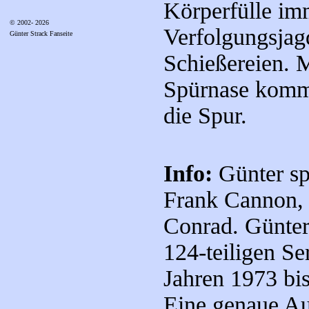
Körperfülle im
© 2002- 2026
Verfolgungsjag
Günter Strack Fanseite
Schießereien. M
Spürnase kommt
die Spur.
Info:
Günter sp
Frank Cannon, 
Conrad. Günter 
124-teiligen Se
Jahren 1973 bi
Eine genaue Auf