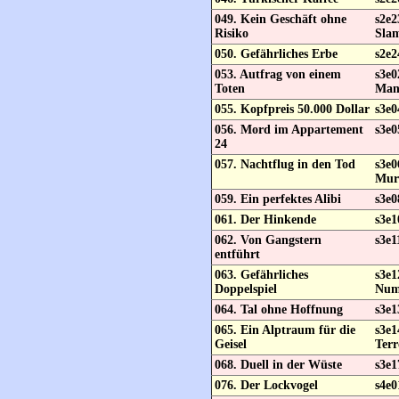
049. Kein Geschäft ohne
s2e2
Risiko
Sla
050. Gefährliches Erbe
s2e2
053. Autfrag von einem
s3e
Toten
Ma
055. Kopfpreis 50.000 Dollar
s3e0
056. Mord im Appartement
s3e0
24
057. Nachtflug in den Tod
s3e0
Mur
059. Ein perfektes Alibi
s3e0
061. Der Hinkende
s3e1
062. Von Gangstern
s3e1
entführt
063. Gefährliches
s3e1
Doppelspiel
Num
064. Tal ohne Hoffnung
s3e1
065. Ein Alptraum für die
s3e1
Geisel
Terr
068. Duell in der Wüste
s3e1
076. Der Lockvogel
s4e0