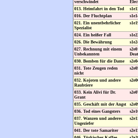
verschwindet
Elec
013. Heimfahrt in den Tod
s1e1
016. Der Fluchtplan
s1e1
021. Ein unentbehrlicher
s1e1
Spezialist
024. Ein heißer Fall
s1e2
026. Die Bewährung
s1e2
027. Rechnung mit einem
s2e0
Unbekannten
Dea
030. Bomben für die Dame
s2e0
031. Tote Zeugen reden
s2e0
nicht
032. Kojoten und andere
s2e0
Raubtiere
033. Kein Alivi für Dr.
s2e0
Grant
035. Geschäft mit der Angst
s2e0
036. Tod eines Gangsters
s2e
037. Wanzen und anderes
s2e1
Ungeziefer
041. Der tote Samariter
s2e1
046. Türkischer Kaffee
s2e2