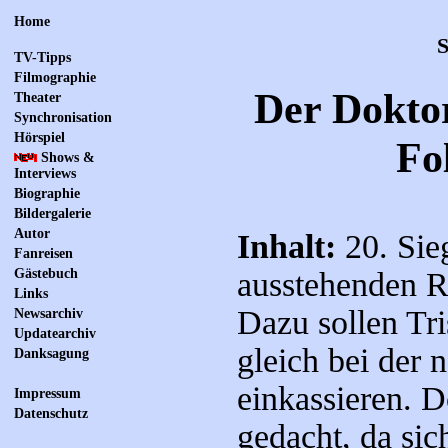
Home
S
TV-Tipps
Filmographie
Der Doktor
Theater
Synchronisation
Hörspiel
Fo
Shows &
Interviews
Biographie
Bildergalerie
Autor
Inhalt:
20. Sieg
Fanreisen
Gästebuch
ausstehenden R
Links
Dazu sollen Tr
Newsarchiv
Updatearchiv
gleich bei der
Danksagung
einkassieren. D
Impressum
Datenschutz
gedacht, da sic