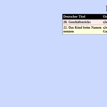
Deutscher Titel
Or
20. Geschäftstricks
s2
22. Das Kind beim Namen
s2
nennen
G