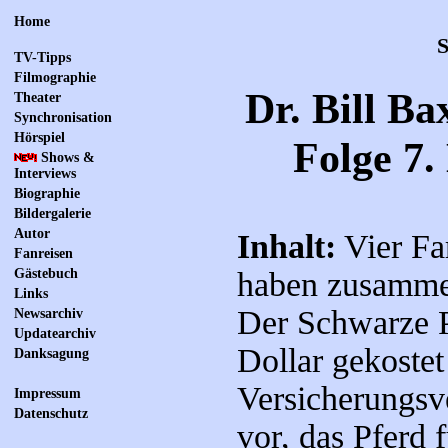
Home
S
TV-Tipps
Filmographie
Dr. Bill Ba
Theater
Synchronisation
Hörspiel
Folge 7.
Shows &
Interviews
Biographie
Bildergalerie
Autor
Inhalt:
Vier Fa
Fanreisen
Gästebuch
haben zusamme
Links
Der Schwarze P
Newsarchiv
Updatearchiv
Dollar gekostet
Danksagung
Versicherungsv
Impressum
Datenschutz
vor, das Pferd 