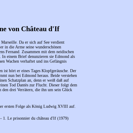
ne von Château d'If
arseille. Da er sich auf See verdient
t er in die Arme seine wunderschönen
amens Fernand. Zusammen mit dem neidischen
 In einem Brief denunzieren sie Edmond als
en Wachen verhaftet und ins Gefängnis
n ist hört er eines Tages Klopfgeräusche. Der
kommt nun bei Edmond heraus. Beide verstehen
inen Schatzplan an, denn er weiß daß auf
einen Tod Dantès zur Flucht. Dieser folgt dem
n den drei Verrätern, die ihn um sein Glück
 der ersten Folge als König Ludwig XVIII auf.
 1. Le prisonnier du château d'If (1979)