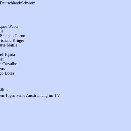
/Deutschland/Schweiz
cques Weber
li
-François Poron
ristiane Krüger
arie Matile
el Tejada
et
de Carvalho
eux
go Dória
ältlich.
sten Tagen keine Ausstrahlung im TV