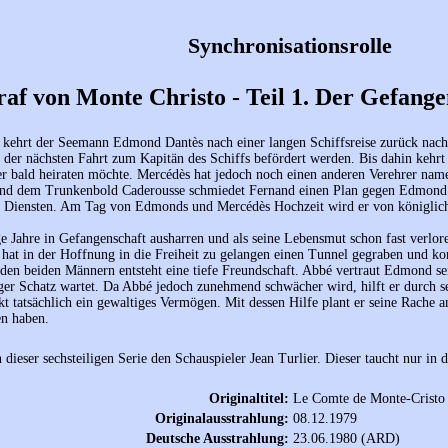
Synchronisationsrolle
af von Monte Christo - Teil 1. Der Gefange
kehrt der Seemann Edmond Dantès nach einer langen Schiffsreise zurück nach M
i der nächsten Fahrt zum Kapitän des Schiffs befördert werden. Bis dahin kehr
er bald heiraten möchte. Mercédès hat jedoch noch einen anderen Verehrer n
und dem Trunkenbold Caderousse schmiedet Fernand einen Plan gegen Edmond.
 Diensten. Am Tag von Edmonds und Mercédès Hochzeit wird er von königlich
e Jahre in Gefangenschaft ausharren und als seine Lebensmut schon fast verlore
hat in der Hoffnung in die Freiheit zu gelangen einen Tunnel gegraben und 
 den beiden Männern entsteht eine tiefe Freundschaft. Abbé vertraut Edmond se
iger Schatz wartet. Da Abbé jedoch zunehmend schwächer wird, hilft er durch s
t tatsächlich ein gewaltiges Vermögen. Mit dessen Hilfe plant er seine Rache a
en haben.
 dieser sechsteiligen Serie den Schauspieler Jean Turlier. Dieser taucht nur in
Originaltitel:
Le Comte de Monte-Cristo -
Originalausstrahlung:
08.12.1979
Deutsche Ausstrahlung:
23.06.1980 (ARD)