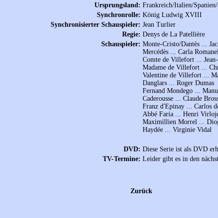
Ursprungsland:
Frankreich/Italien/Spanien
Synchronrolle:
König Ludwig XVIII
Synchronisierter Schauspieler:
Jean Turlier
Regie:
Denys de La Patellière
Schauspieler:
Monte-Cristo/Dantès ... Ja
Mercédès ... Carla Romanel
Comte de Villefort ... Jean
Madame de Villefort ... Ch
Valentine de Villefort ... M
Danglars ... Roger Dumas
Fernand Mondego ... Manu
Caderousse ... Claude Bross
Franz d'Epinay ... Carlos 
Abbé Faria ... Henri Virloj
Maximillien Morrel ... Dio
Haydée ... Virginie Vidal
DVD:
Diese Serie ist als DVD erh
TV-Termine:
Leider gibt es in den näch
Zurück