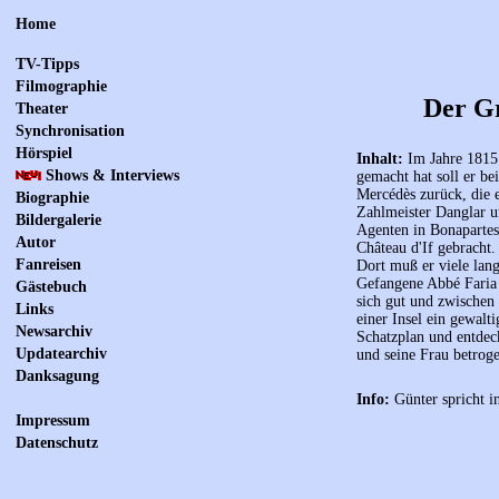
Home
TV-Tipps
Filmographie
Der Gr
Theater
Synchronisation
Hörspiel
Inhalt:
Im Jahre 1815 
Shows & Interviews
gemacht hat soll er be
Mercédès zurück, die 
Biographie
Zahlmeister Danglar 
Bildergalerie
Agenten in Bonapartes
Autor
Château d'If gebracht.
Fanreisen
Dort muß er viele lang
Gefangene Abbé Faria 
Gästebuch
sich gut und zwischen
Links
einer Insel ein gewalt
Newsarchiv
Schatzplan und entdeck
Updatearchiv
und seine Frau betrog
Danksagung
Info:
Günter spricht in
Impressum
Datenschutz