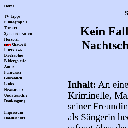
Home
S
TV-Tipps
Filmographie
Kein Fall
Theater
Synchronisation
Hörspiel
Nachtsch
Shows &
Interviews
Biographie
Bildergalerie
Autor
Fanreisen
Gästebuch
Inhalt:
An eine
Links
Newsarchiv
Kriminelle, Mar
Updatearchiv
Danksagung
seiner Freundin 
Impressum
als Sängerin be
Datenschutz
erfreut über de