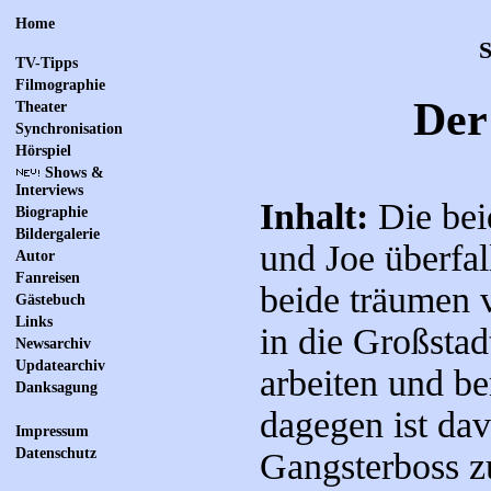
Home
S
TV-Tipps
Filmographie
Der
Theater
Synchronisation
Hörspiel
Shows &
Interviews
Inhalt:
Die bei
Biographie
Bildergalerie
und Joe überfal
Autor
Fanreisen
beide träumen v
Gästebuch
Links
in die Großstad
Newsarchiv
Updatearchiv
arbeiten und b
Danksagung
dagegen ist dav
Impressum
Datenschutz
Gangsterboss z